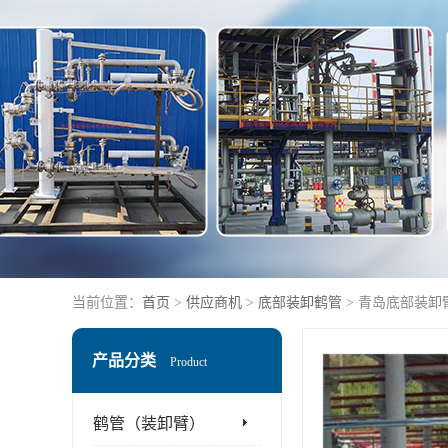
当前位置：
首页
>
供应商机
>
底部装卸鹤管
> 青岛底部装卸
产品分类
Product
鹤管（装卸臂）