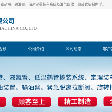
连云港爱德石化机械有限公司主要产品有：鹤管、旋转接头、密封圈、输油臂、储运定量装车系统及油气回收，组装式铝制内浮盘及油罐附件、钢结构栈桥/平台、活动梯、紧急脱离拉断阀等。完备的制造和检测手段以及高素质的员工确保了产品的质量。
限公司
ACHINA CO.,LTD
视频
公司介绍
公司动态
客户