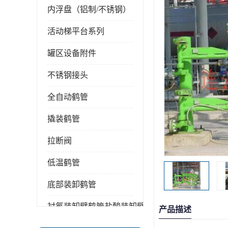
内浮盘（铝制/不锈钢）
活动梯平台系列
罐区设备附件
不锈钢接头
全自动鹤管
撬装鹤管
拉断阀
低温鹤管
底部装卸鹤管
衬氟装卸臂鹤管盐酸装卸臂
产品描述