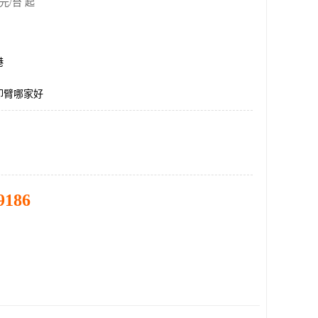
元/台 起
港
卸臂哪家好
9186