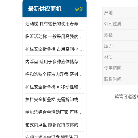
顶部装卸车鹤管
最新供应商机
更多
产地
液氯装卸鹤管
活动梯 具有较长的使用寿命和耐用性 一般采用高强度材料制造
公司性质
液氨液化气鹤管
规格
临沂活动梯 一般采用高强度材料制造 可以用于多种不同的任务
定量装车系统
压力
护栏安全折叠梯 占用空间小 方便存放和搬运
低温臂旋转接头
材质
内浮盘 适用于多种液体储存和运输 能够降低运输成本和维护成本
鹤管平台
使用范围
呼和浩特全接液内浮盘 密封性能好 有效保护液体质量
活动梯
联系时间
护栏安全折叠梯 可移动性和安全性较高 占用空间小
内浮盘
鹤管可运送
护栏安全折叠梯 无需拆卸或重新安装 占用空间小
哈尔滨铝合金活动厂家 可移动性和安全性较高 占用空间小
箱式内浮盘 能够保持液体的密闭状态 适用于多种液体储存和运输
安顺全接液内浮盘哪家好 可以自动上下浮动 密封性能好