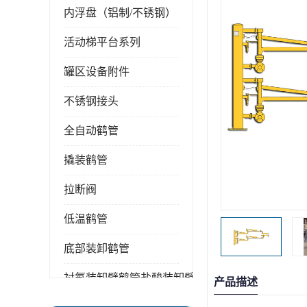
内浮盘（铝制/不锈钢）
活动梯平台系列
罐区设备附件
不锈钢接头
全自动鹤管
撬装鹤管
拉断阀
低温鹤管
底部装卸鹤管
衬氟装卸臂鹤管盐酸装卸臂
产品描述