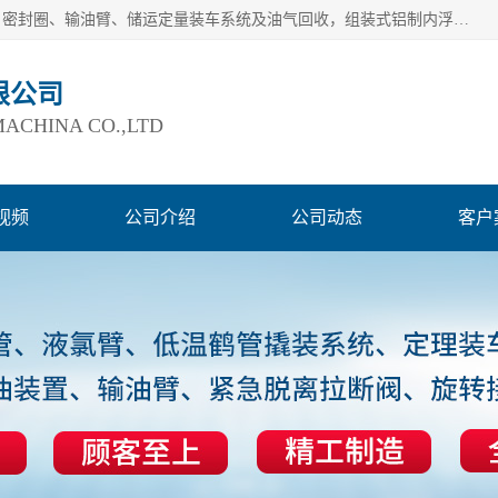
连云港爱德石化机械有限公司主要产品有：鹤管、旋转接头、密封圈、输油臂、储运定量装车系统及油气回收，组装式铝制内浮盘及油罐附件、钢结构栈桥/平台、活动梯、紧急脱离拉断阀等。完备的制造和检测手段以及高素质的员工确保了产品的质量。
限公司
ACHINA CO.,LTD
视频
公司介绍
公司动态
客户