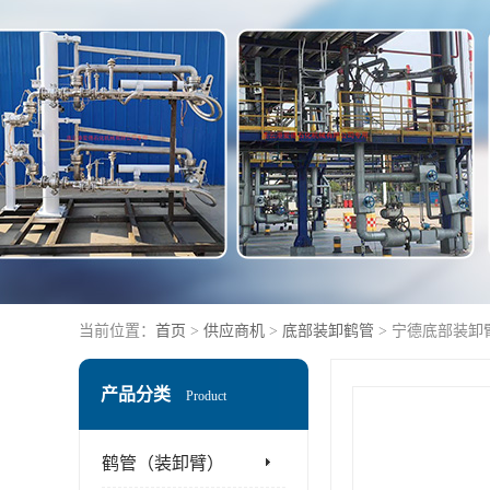
当前位置：
首页
>
供应商机
>
底部装卸鹤管
> 宁德底部装卸
产品分类
Product
鹤管（装卸臂）