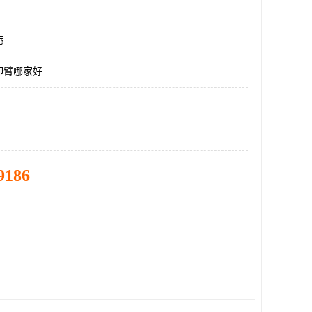
港
卸臂哪家好
9186