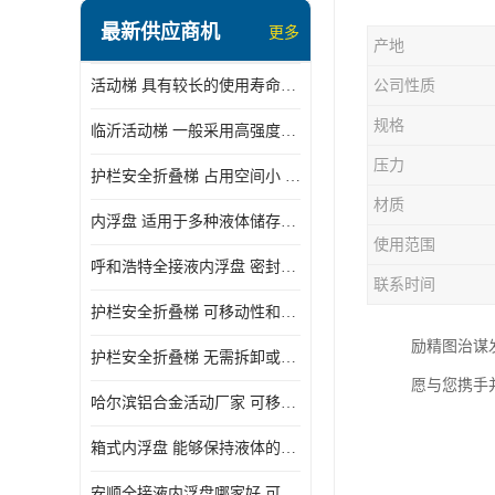
顶部装卸车鹤管
最新供应商机
更多
产地
液氯装卸鹤管
活动梯 具有较长的使用寿命和耐用性 一般采用高强度材料制造
公司性质
液氨液化气鹤管
规格
临沂活动梯 一般采用高强度材料制造 可以用于多种不同的任务
定量装车系统
压力
护栏安全折叠梯 占用空间小 方便存放和搬运
低温臂旋转接头
材质
内浮盘 适用于多种液体储存和运输 能够降低运输成本和维护成本
鹤管平台
使用范围
呼和浩特全接液内浮盘 密封性能好 有效保护液体质量
活动梯
联系时间
护栏安全折叠梯 可移动性和安全性较高 占用空间小
内浮盘
励精图治谋
护栏安全折叠梯 无需拆卸或重新安装 占用空间小
愿与您携手
哈尔滨铝合金活动厂家 可移动性和安全性较高 占用空间小
箱式内浮盘 能够保持液体的密闭状态 适用于多种液体储存和运输
安顺全接液内浮盘哪家好 可以自动上下浮动 密封性能好