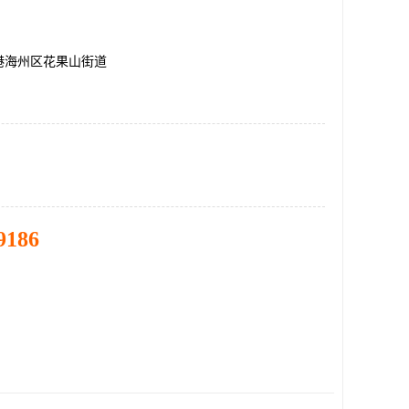
港海州区花果山街道
9186