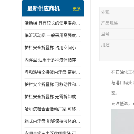
顶部装卸车鹤管
最新供应商机
更多
外观
液氯装卸鹤管
活动梯 具有较长的使用寿命和耐用性 一般采用高强度材料制造
产品规格
液氨液化气鹤管
型号
临沂活动梯 一般采用高强度材料制造 可以用于多种不同的任务
定量装车系统
用途
护栏安全折叠梯 占用空间小 方便存放和搬运
低温臂旋转接头
内浮盘 适用于多种液体储存和运输 能够降低运输成本和维护成本
鹤管平台
呼和浩特全接液内浮盘 密封性能好 有效保护液体质量
在石油化工
活动梯
与港口码头
护栏安全折叠梯 可移动性和安全性较高 占用空间小
内浮盘
案。
护栏安全折叠梯 无需拆卸或重新安装 占用空间小
专注低温，
哈尔滨铝合金活动厂家 可移动性和安全性较高 占用空间小
箱式内浮盘 能够保持液体的密闭状态 适用于多种液体储存和运输
安顺全接液内浮盘哪家好 可以自动上下浮动 密封性能好