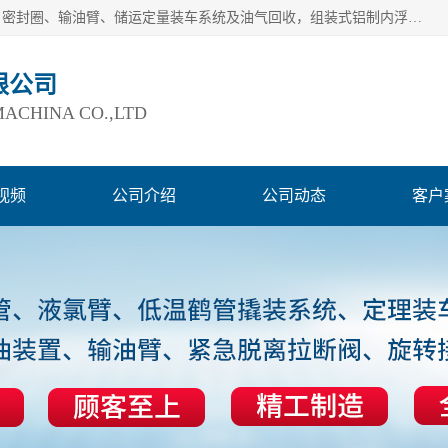
连云港爱德石化机械有限公司主要产品有：鹤管、旋转接头、密封圈、输油臂、储运定量装车系统及油气回收，组装式铝制内浮盘及油罐附件、钢结构栈桥/平台、活动梯、紧急脱离拉断阀等。完备的制造和检测手段以及高素质的员工确保了产品的质量。
限公司
ACHINA CO.,LTD
视频
公司介绍
公司动态
客户