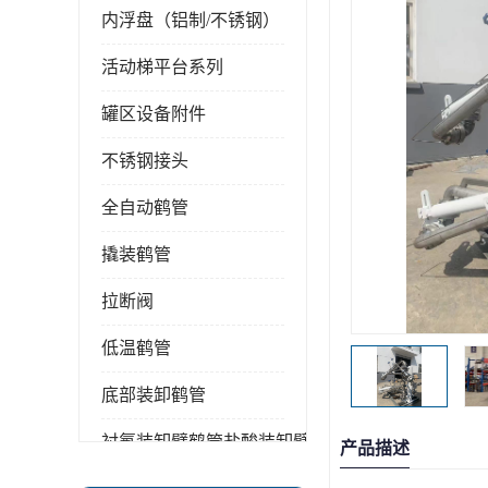
内浮盘（铝制/不锈钢）
活动梯平台系列
罐区设备附件
不锈钢接头
全自动鹤管
撬装鹤管
拉断阀
低温鹤管
底部装卸鹤管
衬氟装卸臂鹤管盐酸装卸臂
产品描述