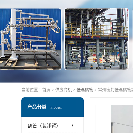
当前位置：
首页
>
供应商机
>
低温鹤管
> 常州密封低温鹤管
产品分类
Product
鹤管（装卸臂）