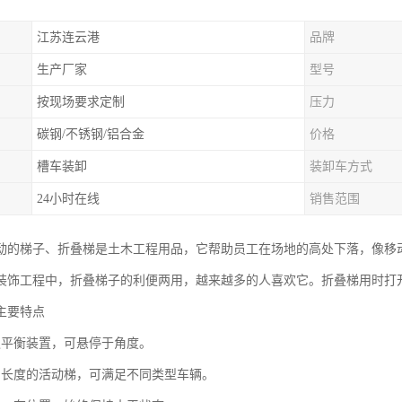
江苏连云港
品牌
生产厂家
型号
按现场要求定制
压力
碳钢/不锈钢/铝合金
价格
槽车装卸
装卸车方式
24小时在线
销售范围
动的梯子、折叠梯是土木工程用品，它帮助员工在场地的高处下落，像移
装饰工程中，折叠梯子的利便两用，越来越多的人喜欢它。折叠梯用时打
主要特点
遇平衡装置，可悬停于角度。
当长度的活动梯，可满足不同类型车辆。