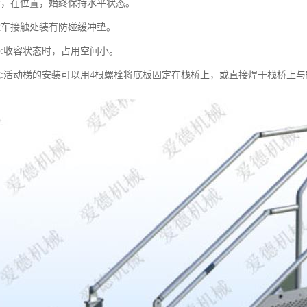
步，在位置，始终保持水平状态。
罐车接触处装有防碰缓冲垫。
凑:收容状态时，占用空间小。
式:活动梯的安装可以用4根螺栓将底板固定在栈桥上，或直接焊于栈桥上