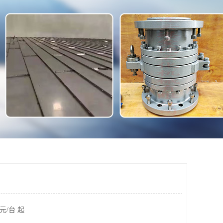
元/台 起