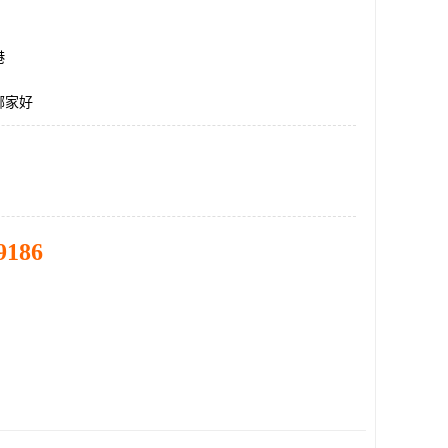
港
哪家好
9186