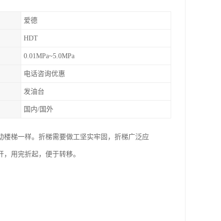
爱德
HDT
0.01MPa~5.0MPa
电话咨询优惠
发油台
国内/国外
动楼梯一样。折梯需要做工坚实牢固，折梯广泛应
开，用完折起，便于转移。