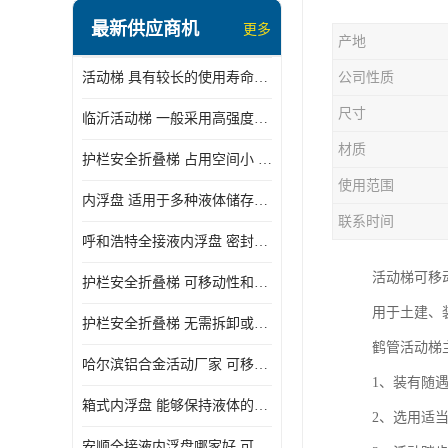
顶部装卸车鹤管
最新供应商机
更多
产地
液氯装卸鹤管
活动梯 具有较长的使用寿命和耐用性 一般采用高强度材料制造
公司性质
液氨液化气鹤管
尺寸
临沂活动梯 一般采用高强度材料制造 可以用于多种不同的任务
定量装车系统
材质
护栏安全折叠梯 占用空间小 方便存放和搬运
低温臂旋转接头
使用范围
内浮盘 适用于多种液体储存和运输 能够降低运输成本和维护成本
鹤管平台
联系时间
呼和浩特全接液内浮盘 密封性能好 有效保护液体质量
活动梯
活动梯可移
护栏安全折叠梯 可移动性和安全性较高 占用空间小
内浮盘
用于土建、
护栏安全折叠梯 无需拆卸或重新安装 占用空间小
鹤管活动梯
哈尔滨铝合金活动厂家 可移动性和安全性较高 占用空间小
1、装有随
箱式内浮盘 能够保持液体的密闭状态 适用于多种液体储存和运输
2、选用适
安顺全接液内浮盘哪家好 可以自动上下浮动 密封性能好