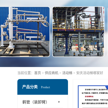
当前位置：
首页
>
供应商机
>
活动梯
> 安庆活动梯哪家好
产品分类
Product
鹤管（装卸臂）