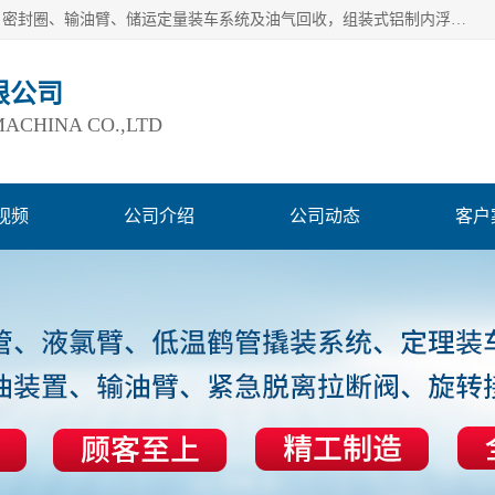
连云港爱德石化机械有限公司主要产品有：鹤管、旋转接头、密封圈、输油臂、储运定量装车系统及油气回收，组装式铝制内浮盘及油罐附件、钢结构栈桥/平台、活动梯、紧急脱离拉断阀等。完备的制造和检测手段以及高素质的员工确保了产品的质量。
限公司
ACHINA CO.,LTD
视频
公司介绍
公司动态
客户