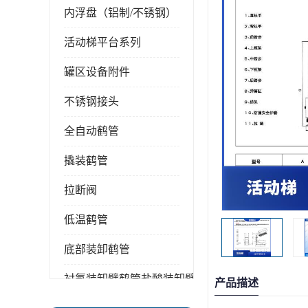
内浮盘（铝制/不锈钢）
活动梯平台系列
罐区设备附件
不锈钢接头
全自动鹤管
撬装鹤管
拉断阀
低温鹤管
底部装卸鹤管
衬氟装卸臂鹤管盐酸装卸臂
产品描述