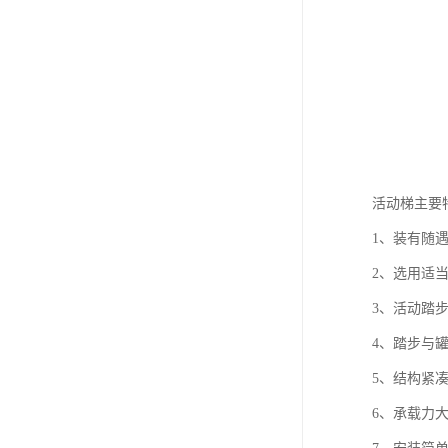
活动梯主要
1、装有随
2、选用适
3、活动踏
4、踏步与
5、结构紧
6、承载力大