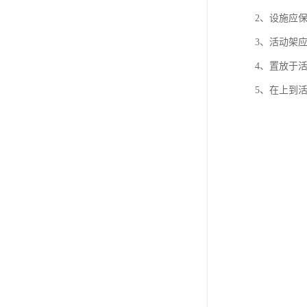
2、设施应
3、活动架
4、置放于
5、在上到