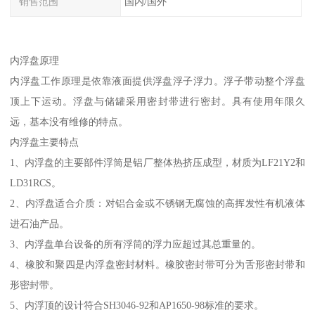
销售范围
国内/国外
内浮盘原理
内浮盘工作原理是依靠液面提供浮盘浮子浮力。浮子带动整个浮盘
顶上下运动。浮盘与储罐采用密封带进行密封。具有使用年限久
远，基本没有维修的特点。
内浮盘主要特点
1、内浮盘的主要部件浮筒是铝厂整体热挤压成型，材质为LF21Y2和
LD31RCS。
2、内浮盘适合介质：对铝合金或不锈钢无腐蚀的高挥发性有机液体
进石油产品。
3、内浮盘单台设备的所有浮筒的浮力应超过其总重量的。
4、橡胶和聚四是内浮盘密封材料。橡胶密封带可分为舌形密封带和
形密封带。
5、内浮顶的设计符合SH3046-92和AP1650-98标准的要求。