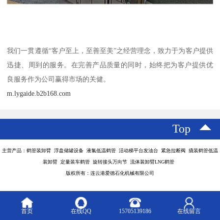
我们一贯遵循“客户至上，至善至美”之经营理念，致力于为客户提供
迅捷、周到的服务。在完善产品质量的同时，始终把为客户提供优
良服务作为公司赢得市场的关健。
m.lygaide.b2b168.com
Top
主营产品：鹤管装卸臂 浮盘储罐设备 液氯低温鹤管 活动梯平台发油台 紧急拉断阀 撬装鹤管低温
装卸臂 定量装车鹤管 旋转接头万向节 流体装卸臂LNG鹤管
版权所有：连云港爱德石化机械有限公司
首页
在线QQ
15705139186
在线留言