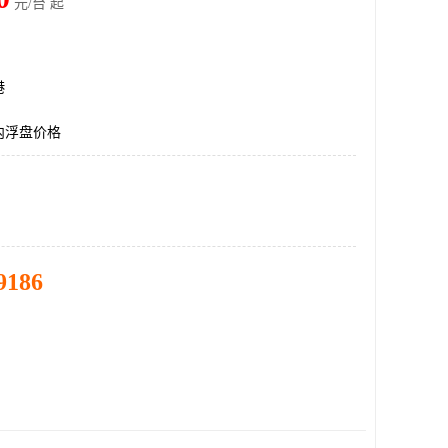
元/台 起
港
内浮盘价格
9186