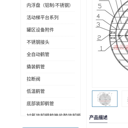
内浮盘（铝制/不锈钢）
活动梯平台系列
罐区设备附件
不锈钢接头
全自动鹤管
撬装鹤管
拉断阀
低温鹤管
底部装卸鹤管
衬氟装卸臂鹤管盐酸装卸臂
产品描述