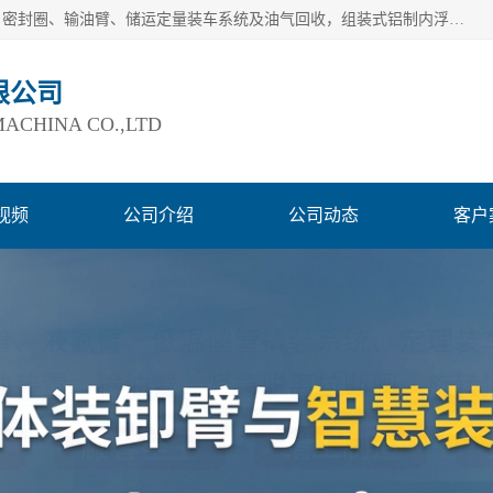
连云港爱德石化机械有限公司主要产品有：鹤管、旋转接头、密封圈、输油臂、储运定量装车系统及油气回收，组装式铝制内浮盘及油罐附件、钢结构栈桥/平台、活动梯、紧急脱离拉断阀等。完备的制造和检测手段以及高素质的员工确保了产品的质量。
限公司
ACHINA CO.,LTD
视频
公司介绍
公司动态
客户