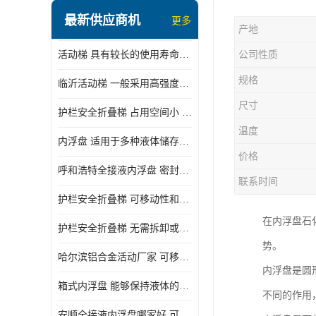
顶部装卸车鹤管
最新供应商机
更多
产地
液氯装卸鹤管
活动梯 具有较长的使用寿命和耐用性 一般采用高强度材料制造
公司性质
液氨液化气鹤管
规格
临沂活动梯 一般采用高强度材料制造 可以用于多种不同的任务
定量装车系统
尺寸
护栏安全折叠梯 占用空间小 方便存放和搬运
低温臂旋转接头
温度
内浮盘 适用于多种液体储存和运输 能够降低运输成本和维护成本
鹤管平台
价格
呼和浩特全接液内浮盘 密封性能好 有效保护液体质量
活动梯
联系时间
护栏安全折叠梯 可移动性和安全性较高 占用空间小
内浮盘
在内浮盘石
护栏安全折叠梯 无需拆卸或重新安装 占用空间小
势。
哈尔滨铝合金活动厂家 可移动性和安全性较高 占用空间小
内浮盘是圆
箱式内浮盘 能够保持液体的密闭状态 适用于多种液体储存和运输
不同的作用
安顺全接液内浮盘哪家好 可以自动上下浮动 密封性能好