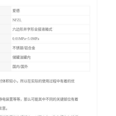
爱德
NFZL
六边形井字形全接液箱式
0.01MPa~5.0MPa
不锈钢/铝合金
储罐油罐内
国内/国外
时体积较小，所以在实际的使用过程中有着的优
静电装置等等，那么可能其中不同的关键部位有着
注意。