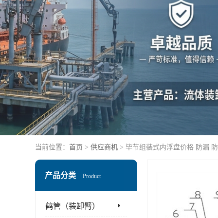
当前位置：
首页
>
供应商机
> 毕节组装式内浮盘价格 防漏 
产品分类
Product
鹤管（装卸臂）