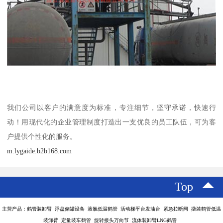
我们公司以客户的满意度为标准，专注细节，坚守承诺，快速行
动！用现代化的企业管理制度打造出一支优良的员工队伍，可为客
户提供个性化的服务。
m.lygaide.b2b168.com
Top
主营产品：鹤管装卸臂 浮盘储罐设备 液氯低温鹤管 活动梯平台发油台 紧急拉断阀 撬装鹤管低温
装卸臂 定量装车鹤管 旋转接头万向节 流体装卸臂LNG鹤管