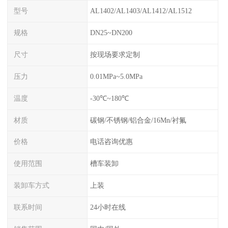
型号
AL1402/AL1403/AL1412/AL1512
规格
DN25~DN200
尺寸
按现场要求定制
压力
0.01MPa~5.0MPa
温度
-30℃~180℃
材质
碳钢/不锈钢/铝合金/16Mn/衬氟
价格
电话咨询优惠
使用范围
槽车装卸
装卸车方式
上装
联系时间
24小时在线