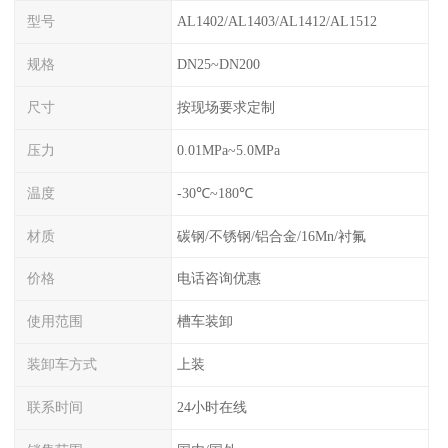
型号
AL1402/AL1403/AL1412/AL1512
规格
DN25~DN200
尺寸
按现场要求定制
压力
0.01MPa~5.0MPa
温度
-30℃~180℃
材质
碳钢/不锈钢/铝合金/16Mn/衬氟
价格
电话咨询优惠
使用范围
槽车装卸
装卸车方式
上装
联系时间
24小时在线