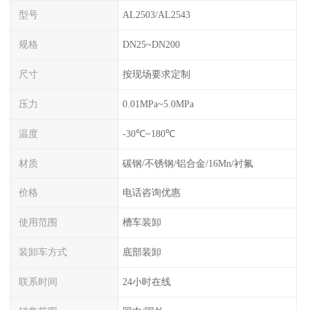
型号
AL2503/AL2543
规格
DN25~DN200
尺寸
按现场要求定制
压力
0.01MPa~5.0MPa
温度
-30℃~180℃
材质
碳钢/不锈钢/铝合金/16Mn/衬氟
价格
电话咨询优惠
使用范围
槽车装卸
装卸车方式
底部装卸
联系时间
24小时在线