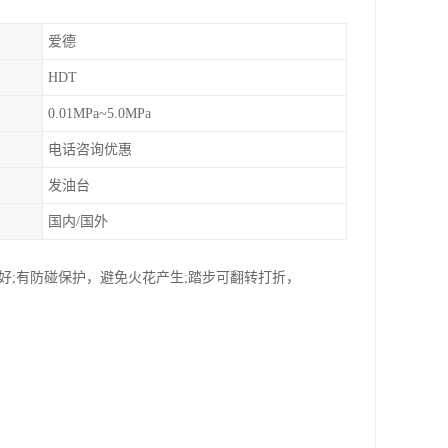
爱德
HDT
0.01MPa~5.0MPa
电话咨询优惠
发油台
国内/国外
好;有防碰保护，避免火花产生;踏步可翻转打折，
。