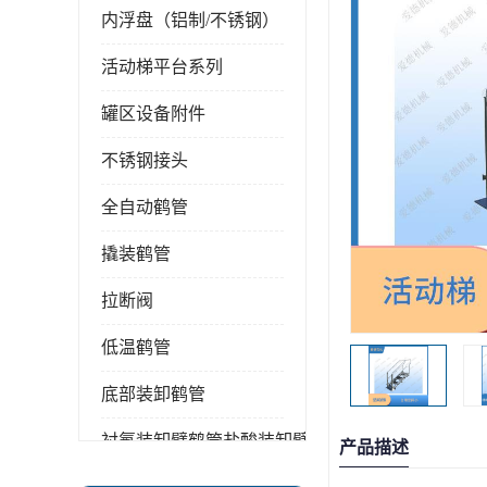
内浮盘（铝制/不锈钢）
活动梯平台系列
罐区设备附件
不锈钢接头
全自动鹤管
撬装鹤管
拉断阀
低温鹤管
底部装卸鹤管
衬氟装卸臂鹤管盐酸装卸臂
产品描述