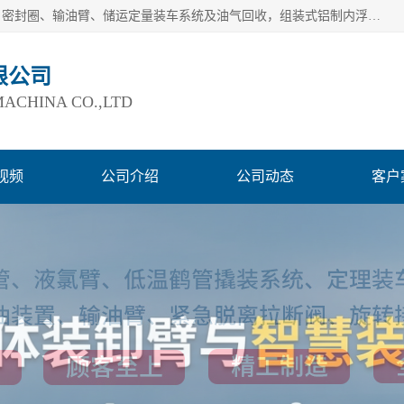
连云港爱德石化机械有限公司主要产品有：鹤管、旋转接头、密封圈、输油臂、储运定量装车系统及油气回收，组装式铝制内浮盘及油罐附件、钢结构栈桥/平台、活动梯、紧急脱离拉断阀等。完备的制造和检测手段以及高素质的员工确保了产品的质量。
限公司
ACHINA CO.,LTD
视频
公司介绍
公司动态
客户