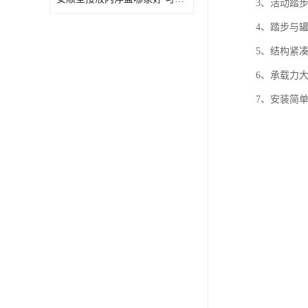
3、活动踏
4、踏步与
5、结构紧
6、承载力大
7、安装简单