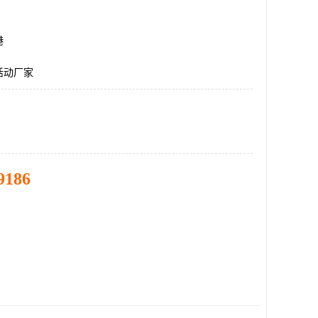
港
活动厂家
9186