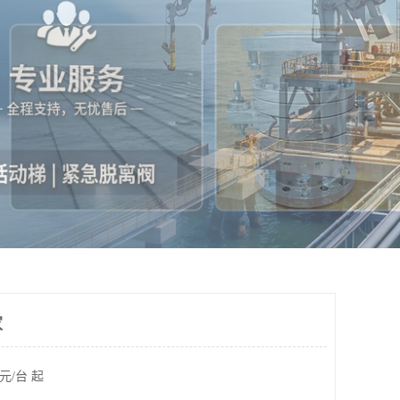
家
元/台 起