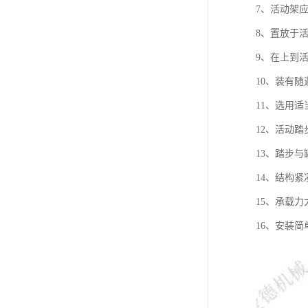
7、活动架
8、置放于
9、在上到
10、装有
11、选用
12、活动
13、踏步
14、结构
15、承载力
16、安装简