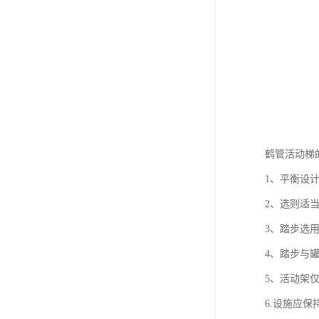
鹤管活动梯
1、平衡设
2、选则适
3、踏步选
4、踏步与
5、活动架
6.设施应保