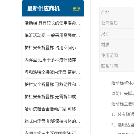
顶部装卸车鹤管
最新供应商机
更多
产地
液氯装卸鹤管
活动梯 具有较长的使用寿命和耐用性 一般采用高强度材料制造
公司性质
液氨液化气鹤管
尺寸
临沂活动梯 一般采用高强度材料制造 可以用于多种不同的任务
定量装车系统
材质
护栏安全折叠梯 占用空间小 方便存放和搬运
低温臂旋转接头
使用范围
内浮盘 适用于多种液体储存和运输 能够降低运输成本和维护成本
鹤管平台
联系时间
呼和浩特全接液内浮盘 密封性能好 有效保护液体质量
活动梯
活动梯整体
护栏安全折叠梯 可移动性和安全性较高 占用空间小
内浮盘
以防止夹脚
护栏安全折叠梯 无需拆卸或重新安装 占用空间小
活动梯主要
哈尔滨铝合金活动厂家 可移动性和安全性较高 占用空间小
1、装有随
箱式内浮盘 能够保持液体的密闭状态 适用于多种液体储存和运输
2、选用适
安顺全接液内浮盘哪家好 可以自动上下浮动 密封性能好