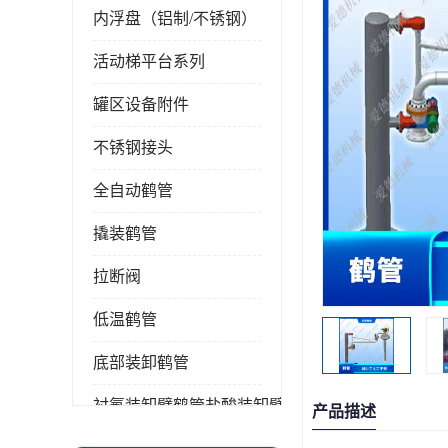
内浮盘（铝制/不锈钢）
活动梯平台系列
罐区设备附件
不锈钢接头
全自动鹤管
撬装鹤管
拉断阀
低温鹤管
底部装卸鹤管
衬氟装卸臂鹤管盐酸装卸臂
产品描述