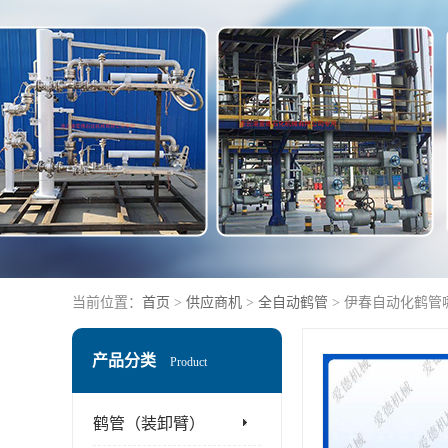
当前位置：
首页
>
供应商机
>
全自动鹤管
> 伊春自动化鹤管
产品分类
Product
鹤管（装卸臂）