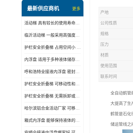
顶部装卸车鹤管
最新供应商机
更多
产地
液氯装卸鹤管
活动梯 具有较长的使用寿命和耐用性 一般采用高强度材料制造
公司性质
液氨液化气鹤管
规格
临沂活动梯 一般采用高强度材料制造 可以用于多种不同的任务
定量装车系统
压力
护栏安全折叠梯 占用空间小 方便存放和搬运
低温臂旋转接头
材质
内浮盘 适用于多种液体储存和运输 能够降低运输成本和维护成本
鹤管平台
使用范围
呼和浩特全接液内浮盘 密封性能好 有效保护液体质量
活动梯
联系时间
护栏安全折叠梯 可移动性和安全性较高 占用空间小
内浮盘
全自动鹤管
护栏安全折叠梯 无需拆卸或重新安装 占用空间小
大提高了生
哈尔滨铝合金活动厂家 可移动性和安全性较高 占用空间小
鹤管是石化
箱式内浮盘 能够保持液体的密闭状态 适用于多种液体储存和运输
储运管线之
安顺全接液内浮盘哪家好 可以自动上下浮动 密封性能好