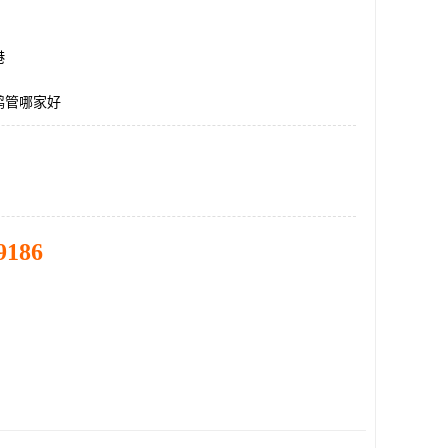
港
鹤管哪家好
9186