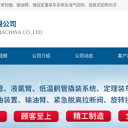
连云港爱德石化机械有限公司主要产品有：鹤管、旋转接头、密封圈、输油臂、储运定量装车系统及油气回收，组装式铝制内浮盘及油罐附件、钢结构栈桥/平台、活动梯、紧急脱离拉断阀等。完备的制造和检测手段以及高素质的员工确保了产品的质量。
限公司
ACHINA CO.,LTD
视频
公司介绍
公司动态
客户