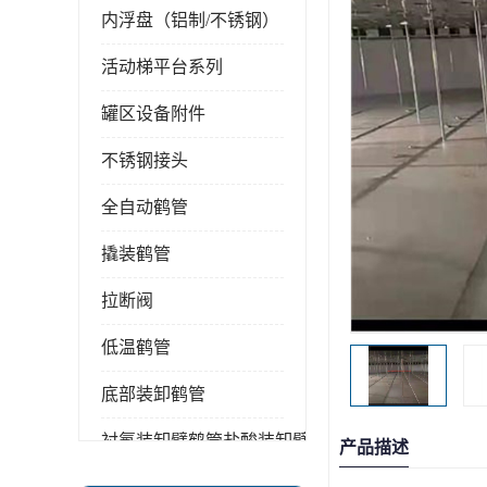
内浮盘（铝制/不锈钢）
活动梯平台系列
罐区设备附件
不锈钢接头
全自动鹤管
撬装鹤管
拉断阀
低温鹤管
底部装卸鹤管
衬氟装卸臂鹤管盐酸装卸臂
产品描述