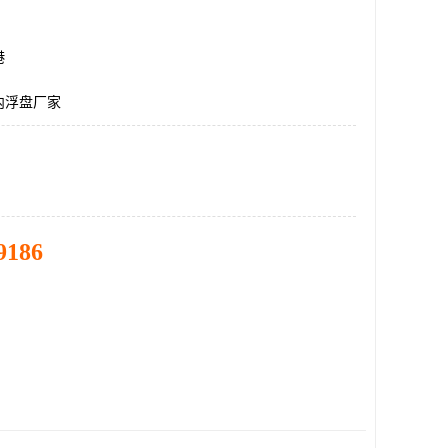
港
内浮盘厂家
9186