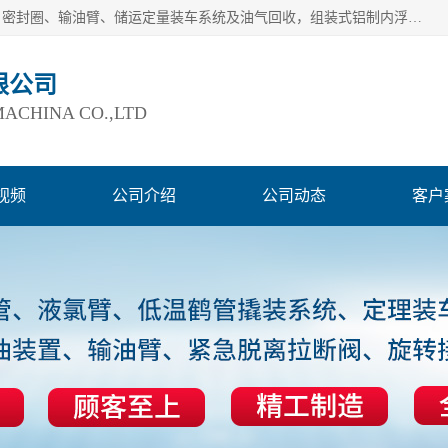
连云港爱德石化机械有限公司主要产品有：鹤管、旋转接头、密封圈、输油臂、储运定量装车系统及油气回收，组装式铝制内浮盘及油罐附件、钢结构栈桥/平台、活动梯、紧急脱离拉断阀等。完备的制造和检测手段以及高素质的员工确保了产品的质量。
限公司
ACHINA CO.,LTD
视频
公司介绍
公司动态
客户