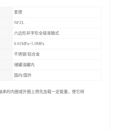
爱德
NFZL
六边形井字形全接液箱式
0.01MPa~5.0MPa
不锈钢/铝合金
储罐油罐内
国内/国外
轴承的内圈或外圈上预先加载一定能量，使它倾