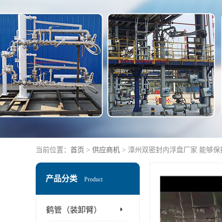
当前位置：
首页
>
供应商机
> 漳州双密封内浮盘厂家 能够
产品分类
Product
鹤管（装卸臂）