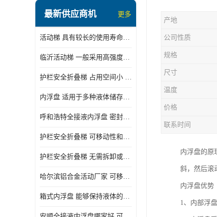
顶部装卸车鹤管
最新供应商机
更多
产地
液氯装卸鹤管
活动梯 具有较长的使用寿命和耐用性 一般采用高强度材料制造
公司性质
液氨液化气鹤管
规格
临沂活动梯 一般采用高强度材料制造 可以用于多种不同的任务
定量装车系统
尺寸
护栏安全折叠梯 占用空间小 方便存放和搬运
低温臂旋转接头
温度
内浮盘 适用于多种液体储存和运输 能够降低运输成本和维护成本
鹤管平台
价格
呼和浩特全接液内浮盘 密封性能好 有效保护液体质量
活动梯
联系时间
护栏安全折叠梯 可移动性和安全性较高 占用空间小
内浮盘
内浮盘的原
护栏安全折叠梯 无需拆卸或重新安装 占用空间小
斜，然后滚
哈尔滨铝合金活动厂家 可移动性和安全性较高 占用空间小
内浮盘优势
箱式内浮盘 能够保持液体的密闭状态 适用于多种液体储存和运输
1、内部浮
安顺全接液内浮盘哪家好 可以自动上下浮动 密封性能好