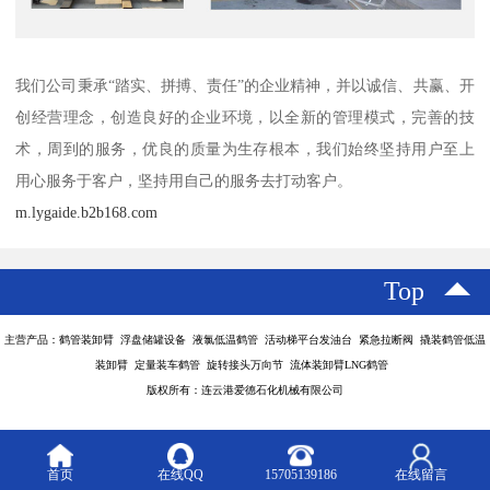
我们公司秉承“踏实、拼搏、责任”的企业精神，并以诚信、共赢、开
创经营理念，创造良好的企业环境，以全新的管理模式，完善的技
术，周到的服务，优良的质量为生存根本，我们始终坚持用户至上
用心服务于客户，坚持用自己的服务去打动客户。
m.lygaide.b2b168.com
Top
主营产品：鹤管装卸臂 浮盘储罐设备 液氯低温鹤管 活动梯平台发油台 紧急拉断阀 撬装鹤管低温
装卸臂 定量装车鹤管 旋转接头万向节 流体装卸臂LNG鹤管
版权所有：连云港爱德石化机械有限公司
首页
在线QQ
15705139186
在线留言