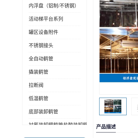
内浮盘（铝制/不锈钢）
活动梯平台系列
罐区设备附件
不锈钢接头
全自动鹤管
撬装鹤管
拉断阀
低温鹤管
底部装卸鹤管
衬氟装卸臂鹤管盐酸装卸臂
产品描述