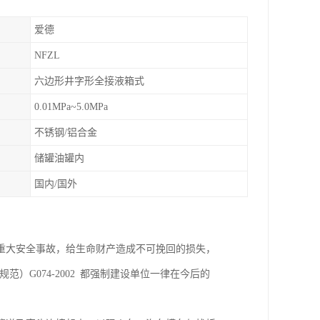
爱德
NFZL
六边形井字形全接液箱式
0.01MPa~5.0MPa
不锈钢/铝合金
储罐油罐内
国内/国外
重大安全事故，给生命财产造成不可挽回的损失，
规范）G074-2002 都强制建设单位一律在今后的