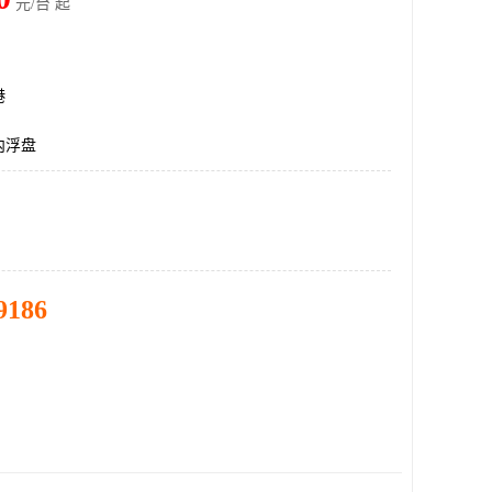
元/台 起
港
内浮盘
9186