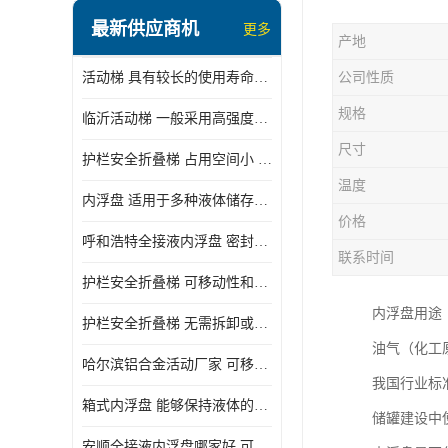
顶部装卸车鹤管
最新供应商机
更多
产地
液氯装卸鹤管
活动梯 具有较长的使用寿命和耐用性 一般采用高强度材料制造
公司性质
液氨液化气鹤管
规格
临沂活动梯 一般采用高强度材料制造 可以用于多种不同的任务
定量装车系统
尺寸
护栏安全折叠梯 占用空间小 方便存放和搬运
低温臂旋转接头
温度
内浮盘 适用于多种液体储存和运输 能够降低运输成本和维护成本
鹤管平台
价格
呼和浩特全接液内浮盘 密封性能好 有效保护液体质量
活动梯
联系时间
护栏安全折叠梯 可移动性和安全性较高 占用空间小
内浮盘
内浮盘用途
护栏安全折叠梯 无需拆卸或重新安装 占用空间小
油气（化工
哈尔滨铝合金活动厂家 可移动性和安全性较高 占用空间小
我国行业标准
箱式内浮盘 能够保持液体的密闭状态 适用于多种液体储存和运输
储罐建设中
安顺全接液内浮盘哪家好 可以自动上下浮动 密封性能好