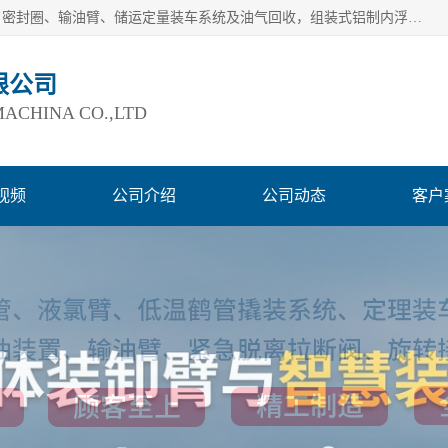
连云港爱德石化机械有限公司主要产品有：鹤管、旋转接头、密封圈、输油臂、储运定量装车系统及油气回收，组装式铝制内浮盘及油罐附件、钢结构栈桥/平台、活动梯、紧急脱离拉断阀等。完备的制造和检测手段以及高素质的员工确保了产品的质量。
限公司
ACHINA CO.,LTD
视频
公司介绍
公司动态
客户